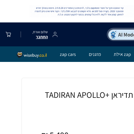
שלום אורח,
התחבר
zap אילת
מזגנים
zap cars
מזגן עילי אינוורטר תדיראן TADIRAN APOLLO+