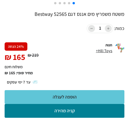
משטח משפריץ מים אננס דגם 52565 Bestway
כמות:
חנות
% הנחה
24
Hili Toys+
₪
165
₪
219
משלוח חינם
מחיר סופי:
165
₪
עד
7
ימי עסקים
הוספה לעגלה
קניה מהירה