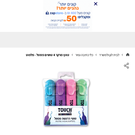
לבית לגן ולמשרד
כלי כתיבה וציור
טאץ מרקר 4 טושים פסטל - פלפוט