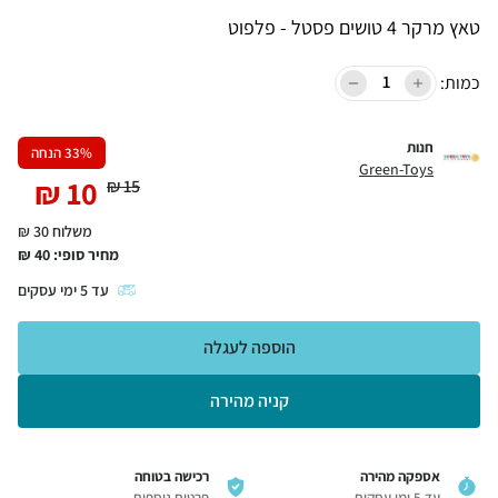
טאץ מרקר 4 טושים פסטל - פלפוט
כמות:
חנות
% הנחה
33
Green-Toys
₪
10
₪
15
משלוח 30 ₪
מחיר סופי:
40
₪
עד
5
ימי עסקים
הוספה לעגלה
קניה מהירה
אספקה מהירה
רכישה בטוחה
עד 5 ימי עסקים
פרטים נוספים