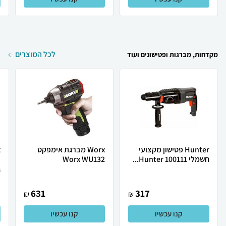
לכל המוצרים
מקדחות, מברגות ופטישונים ועוד
Hunter פטישון מקצועי
Worx ‏מברגת אימפקט
חשמלי Hunter 100111...
Worx WU132
ג
631
317
₪
₪
קנו עכשיו
קנו עכשיו