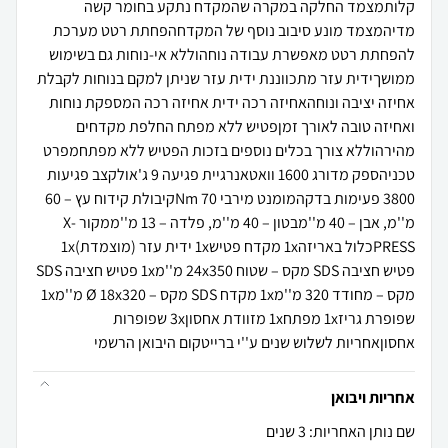
קלותמצמד החלקה במקרה שהמקדח נתקע בחומר קשה
מדיהמצמד מונע סיבוב נוסף של המקדחהפחתת רטט מערכת
להפחתת רטט מאפשרת עבודה נוחהוללא אי-נוחות גם בשימוש
ממושךידית עזר מתכווננת ידית עזר שניתן למקם בנוחות לקבלת
אחיזה יציבה ונוחהאחיזה רכה ידית אחיזה רכה המספקת נוחות
ואחיזה טובה לאורך זמןפטיש ללא מפתח החלפת מקדחים
מהירהוללא צורך בכלים נוספים בזכות הפטיש ללא מפתחמפרט
טכניהספק מדורג 1600 וואטאנרגיית פגיעה 9 ג'אולקצב פגיעות
3800 פעימות בדקהמומנט מירבי 70 Nmקיבולת קידוח עץ – 60
מ''מ, אבן – 40 מ''מבטון – 40 מ''מ, פלדה – 13 מ''ממקור X-
PRESSכלול באריזה1x מקדח פטיש1x ידית עזר (מוצמדת)1x
פטיש חציבה SDS מקס – שטוח 24x350 מ''מ1x פטיש חציבה SDS
מקס – מחודד 320 מ''מ1x מקדח SDS מקס – Ø 18x320 מ''מ1x
שפופרת גריז1x מפתח1x מזוודת אחסון3x שפופרות
אחסוןאחריות לשלוש שנים ע''י ברייטקום היבואן הרשמי
אחריות ויבואן
שם נותן האחריות: 3 שנים