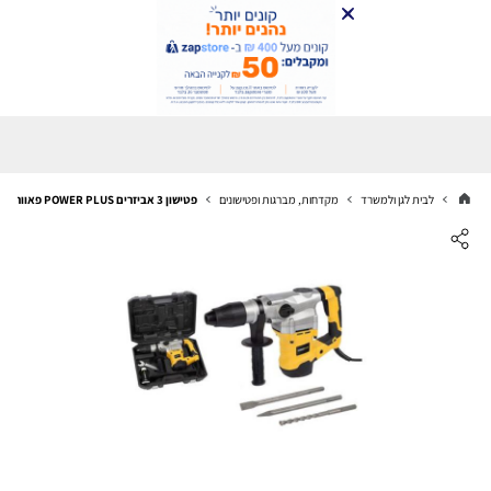
לבית לגן ולמשרד
מקדחות, מברגות ופטישונים
פטישון 3 אביזרים POWER PLUS פאוור פלוס דגם 106 POWX1179