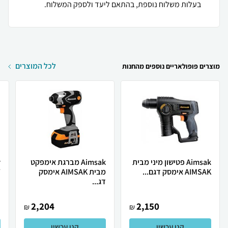
בעלות משלוח נוספת, בהתאם ליעד ולספק המשלוח.
לכל המוצרים
מוצרים פופולאריים נוספים מהחנות
Aimsak פטישון מיני מבית
Aimsak מברגת אימפקט
AIMSAK אימסק דגם...
מבית AIMSAK אימסק
.
דג...
2,204
2,150
₪
₪
קנו עכשיו
קנו עכשיו