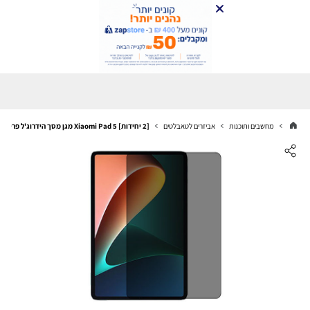
מחשבים ותוכנות
אביזרים לטאבלטים
[2 יחידות] Xiaomi Pad 5 מגן מסך הידרוג'ל פרטיות (סיליקון) סקרין מובייל