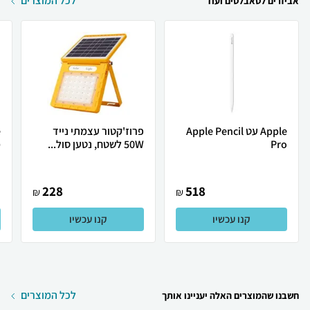
לכל המוצרים
אביזרים לטאבלטים ועוד
Apple עט Apple Pencil
פרוז'קטור עצמתי נייד
Pro
50W לשטח, נטען סול...
מ
228
518
₪
₪
קנו עכשיו
קנו עכשיו
לכל המוצרים
חשבנו שהמוצרים האלה יעניינו אותך