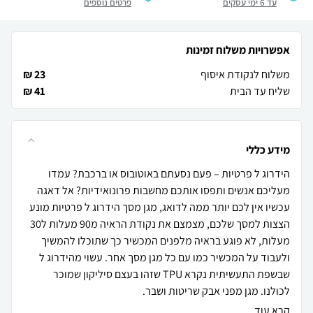
עד 6 ימי עסקים
פרטים נוספים
אפשרויות משלוח זמינות
משלוח לנקודת איסוף
23 ₪
שליח עד הבית
41 ₪
מידע כללי
הידרוג ל פרטיות – פעם נסעתם באוטובוס או ברכבת? עמדו
מעליכם אנשים ותפסו אותכם מחשבות פרונואידיות? אל דאגה
עכשיו אין לכם יותר ממה לדואג, מגן מסך הידרוג ל פרטיות מונע
הצצות למסך שלכם, מצמצם את נקודת הראיה מ90 מעלות ל30
מעלות, לא פוגע בראיה מלפנים המכשיר כך שתוכלו להמשיך
ולעבוד על המכשיר כמו עם כל מגן מסך אחר. עשוי מהידרוג ל
שבשפת התעשיתית נקרא TPU שזהו בעצם סיליקון שמוכר
לכולנו. מגן מפני אבק שריטות ושבר.
קרא עוד