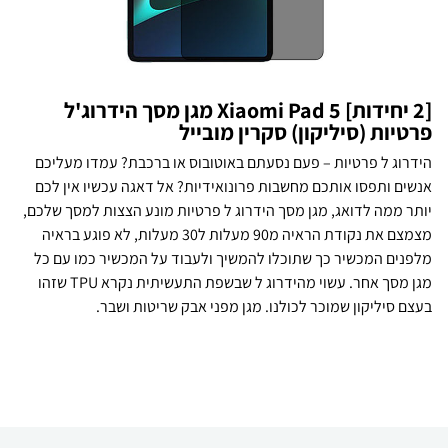
[2 יחידות] Xiaomi Pad 5 מגן מסך הידרוג'ל
פרטיות (סיליקון) סקרין מובייל
הידרוג ל פרטיות – פעם נסעתם באוטובוס או ברכבת? עמדו מעליכם
אנשים ותפסו אותכם מחשבות פרונואידיות? אל דאגה עכשיו אין לכם
יותר ממה לדואג, מגן מסך הידרוג ל פרטיות מונע הצצות למסך שלכם,
מצמצם את נקודת הראיה מ90 מעלות ל30 מעלות, לא פוגע בראיה
מלפנים המכשיר כך שתוכלו להמשיך ולעבוד על המכשיר כמו עם כל
מגן מסך אחר. עשוי מהידרוג ל שבשפת התעשיתית נקרא TPU שזהו
בעצם סיליקון שמוכר לכולנו. מגן מפני אבק שריטות ושבר.