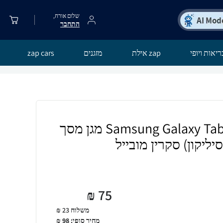
שלום אורח,
התחבר
ריאות ויופי
zap אילת
מזגנים
zap cars
[2 יחידות] Samsung Galaxy Tab S7 FE מגן מסך
יליקון) סקרין מובייל
₪
75
משלוח 23 ₪
מחיר סופי:
98
₪