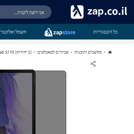
כל הקטגוריות
חשמל ואלקטרו
מחשבים ותוכנות
אביזרים לטאבלטים
[2 יחידות] Samsung Galaxy Tab S7 FE מגן מסך הידרוג'ל פרטיות (סיליקון) סקרין מובייל