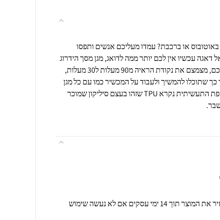
 באוטובוס או ברכבת? עמדו מעליכם אנשים ותפסו
דאגה עכשיו אין לכם יותר ממה לדואג, מגן מסך הידרוג
ל פרטיות מונע הצצות למסך שלכם, מצמצם את נקודת הראיה מ90 מעלות ל30 מעלות,
כך שתוכלו להמשיך ולעבוד על המכשיר כמו עם כל מגן
מסך אחר. עשוי מהידרוג ל שבשפת התעשיתית נקרא TPU שזהו בעצם סיליקון שמוכר
שבר.
תנאי רכישה ואחריות: ניתן להחזיר את המוצר תוך 14 ימי עסקים אם לא נעשה שימוש