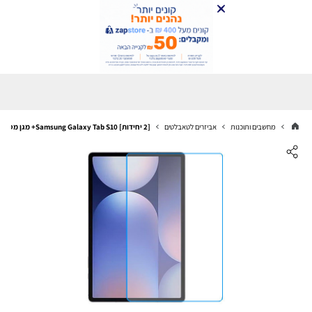
מחשבים ותוכנות
אביזרים לטאבלטים
[2 יחידות] Samsung Galaxy Tab S10+ מגן מסך נאנו זכוכית 9H סקרין מובייל