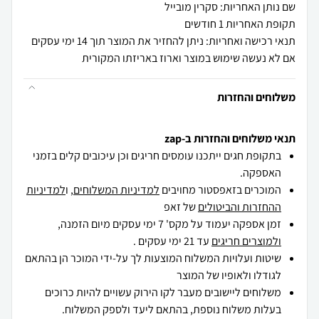
שם נותן האחריות: סקרין מובייל
תקופת האחריות 1 חודשים
תנאי רכישה ואחריות: ניתן להחזיר את המוצר תוך 14 ימי עסקים
אם לא נעשה שימוש במוצר וארוז באריזתו המקורית
משלוחים והחזרות
תנאי משלוחים והחזרות ב-zap
בתקופת חגים ייתכנו עומסים חריגים וכן עיכובים קלים בזמני
האספקה.
המוכרים בזאפסטור מחויבים
למדיניות המשלוחים
, ו
למדיניות
ההחזרות והביטולים
של זאפ
זמן אספקה יעמוד על מקס' 7 ימי עסקים מיום הזמנה,
ולמוצרים חריגים
עד 21 ימי עסקים .
שיטות ועלויות המשלוח המוצעות לך על-ידי המוכר הן בהתאם
לגודלו ולאופיו של המוצר
משלוחים ליישובים מעבר לקו הירוק עשויים להיות כרוכים
בעלות משלוח נוספת, בהתאם ליעד ולספק המשלוח.