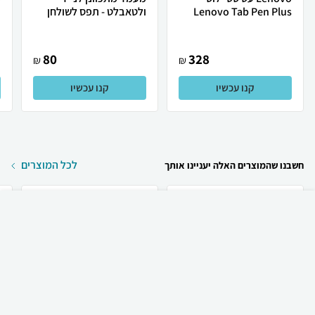
Lenovo Tab Pen Plus
ולטאבלט - תפס לשולחן
ו
80
328
₪
₪
קנו עכשיו
קנו עכשיו
לכל המוצרים
חשבנו שהמוצרים האלה יעניינו אותך
₪
75
קניה מהירה
הוספה לעגלה
23 ₪ למשלוח
Apple טלפון סלולרי
Apple Apple iPhone 17
Apple iPhone 17
256GB אייפון תומך ...
ש