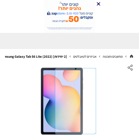
מחשבים ותוכנות
אביזרים לטאבלטים
[2 יחידות] Samsung Galaxy Tab S6 Lite (2022) מגן מסך נאנו זכוכית 9H סקרין מובייל