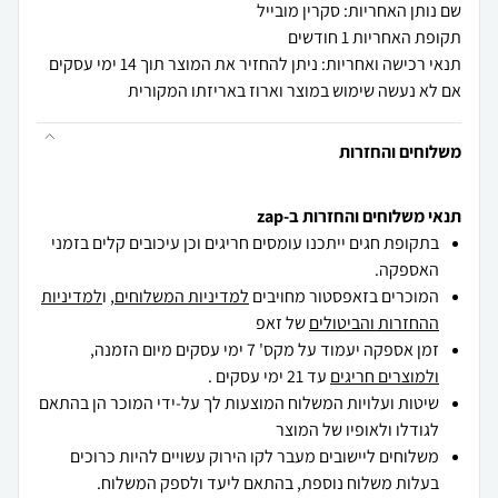
שם נותן האחריות: סקרין מובייל
תקופת האחריות 1 חודשים
תנאי רכישה ואחריות: ניתן להחזיר את המוצר תוך 14 ימי עסקים
אם לא נעשה שימוש במוצר וארוז באריזתו המקורית
משלוחים והחזרות
תנאי משלוחים והחזרות ב-zap
בתקופת חגים ייתכנו עומסים חריגים וכן עיכובים קלים בזמני
האספקה.
המוכרים בזאפסטור מחויבים
למדיניות המשלוחים
, ו
למדיניות
ההחזרות והביטולים
של זאפ
זמן אספקה יעמוד על מקס' 7 ימי עסקים מיום הזמנה,
ולמוצרים חריגים
עד 21 ימי עסקים .
שיטות ועלויות המשלוח המוצעות לך על-ידי המוכר הן בהתאם
לגודלו ולאופיו של המוצר
משלוחים ליישובים מעבר לקו הירוק עשויים להיות כרוכים
בעלות משלוח נוספת, בהתאם ליעד ולספק המשלוח.