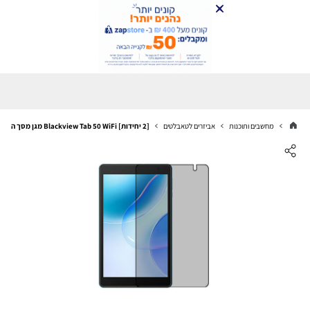
מחשבים ותוכנות
אביזרים לטאבלטים
[2 יחידות] Blackview Tab 50 WiFi מגן מסך הידרוג'ל פרטיות (סיליקון) סקרין מובייל