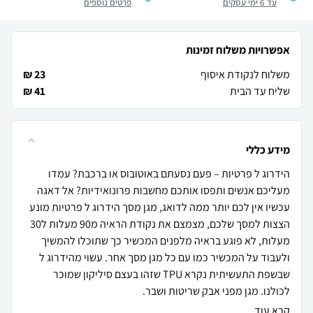
עד 6 ימי עסקים
פרטים נוספים
אפשרויות משלוח זמינות
משלוח לנקודת איסוף
23 ₪
שליח עד הבית
41 ₪
מידע כללי
הידרוג ל פרטיות – פעם נסעתם באוטובוס או ברכבת? עמדו
מעליכם אנשים ותפסו אותכם מחשבות פרונואידיות? אל דאגה
עכשיו אין לכם יותר ממה לדואג, מגן מסך הידרוג ל פרטיות מונע
הצצות למסך שלכם, מצמצם את נקודת הראיה מ90 מעלות ל30
מעלות, לא פוגע בראיה מלפנים המכשיר כך שתוכלו להמשיך
ולעבוד על המכשיר כמו עם כל מגן מסך אחר. עשוי מהידרוג ל
שבשפת התעשיתית נקרא TPU שזהו בעצם סיליקון שמוכר
לכולנו. מגן מפני אבק שריטות ושבר.
קרא עוד