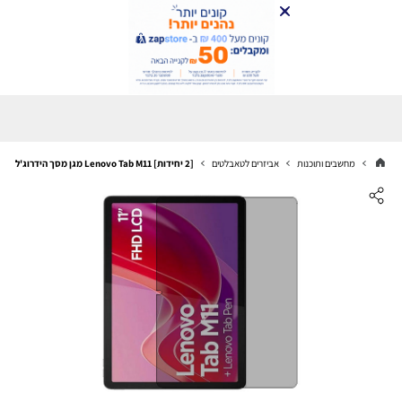
מחשבים ותוכנות
אביזרים לטאבלטים
[2 יחידות] Lenovo Tab M11 מגן מסך הידרוג'ל פרטיות (סיליקון) סקרין מובייל