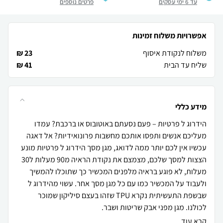
עד 6 ימי עסקים
פרטים נוספים
אפשרויות משלוח זמינות
משלוח לנקודת איסוף
23 ₪
שליח עד הבית
41 ₪
מידע כללי
הידרוג ל פרטיות – פעם נסעתם באוטובוס או ברכבת? עמדו
מעליכם אנשים ותפסו אותכם מחשבות פרונואידיות? אל דאגה
עכשיו אין לכם יותר ממה לדואג, מגן מסך הידרוג ל פרטיות מונע
הצצות למסך שלכם, מצמצם את נקודת הראיה מ90 מעלות ל30
מעלות, לא פוגע בראיה מלפנים המכשיר כך שתוכלו להמשיך
ולעבוד על המכשיר כמו עם כל מגן מסך אחר. עשוי מהידרוג ל
שבשפת התעשיתית נקרא TPU שזהו בעצם סיליקון שמוכר
לכולנו. מגן מפני אבק שריטות ושבר.
קרא עוד