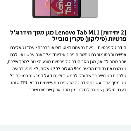
[2 יחידות] Lenovo Tab M11 מגן מסך הידרוג'ל
פרטיות (סיליקון) סקרין מובייל
הידרוג ל פרטיות – פעם נסעתם באוטובוס או ברכבת? עמדו מעליכם
אנשים ותפסו אותכם מחשבות פרונואידיות? אל דאגה עכשיו אין לכם
יותר ממה לדואג, מגן מסך הידרוג ל פרטיות מונע הצצות למסך שלכם,
מצמצם את נקודת הראיה מ90 מעלות ל30 מעלות, לא פוגע בראיה
מלפנים המכשיר כך שתוכלו להמשיך ולעבוד על המכשיר כמו עם כל
מגן מסך אחר. עשוי מהידרוג ל שבשפת התעשיתית נקרא TPU שזהו
בעצם סיליקון שמוכר לכולנו. מגן מפני אבק שריטות ושבר.