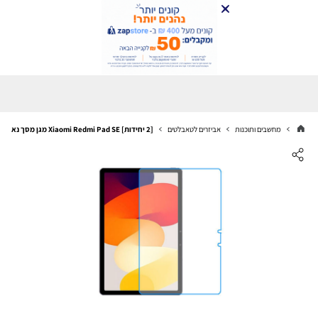
מחשבים ותוכנות
אביזרים לטאבלטים
[2 יחידות] Xiaomi Redmi Pad SE מגן מסך נאנו זכוכית 9H סקרין מובייל