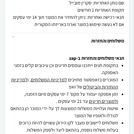
שם נותן האחריות: סקרין מובייל
תקופת האחריות 1 חודשים
תנאי רכישה ואחריות: ניתן להחזיר את המוצר תוך 14 ימי עסקים
אם לא נעשה שימוש במוצר וארוז באריזתו המקורית
משלוחים והחזרות
תנאי משלוחים והחזרות ב-zap
בתקופת חגים ייתכנו עומסים חריגים וכן עיכובים קלים בזמני
האספקה.
המוכרים בזאפסטור מחויבים
למדיניות המשלוחים
, ו
למדיניות
ההחזרות והביטולים
של זאפ
זמן אספקה יעמוד על מקס' 7 ימי עסקים מיום הזמנה,
ולמוצרים חריגים
עד 21 ימי עסקים .
שיטות ועלויות המשלוח המוצעות לך על-ידי המוכר הן בהתאם
לגודלו ולאופיו של המוצר
משלוחים ליישובים מעבר לקו הירוק עשויים להיות כרוכים
בעלות משלוח נוספת, בהתאם ליעד ולספק המשלוח.