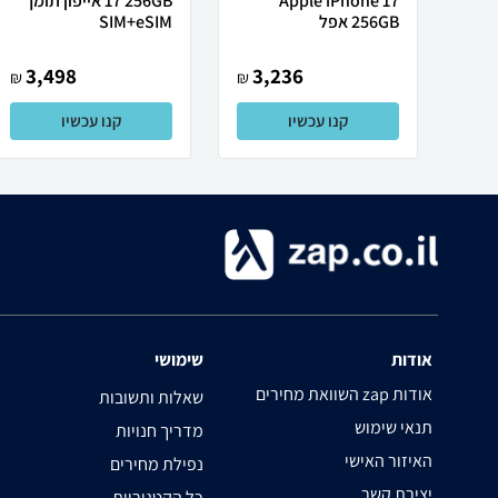
Apple iPhone 17
17 256GB אייפון תומך
256GB אפל
SIM+eSIM
3,498
3,236
₪
₪
קנו עכשיו
קנו עכשיו
אודות
שימושי
השוואת מחירים zap אודות
שאלות ותשובות
תנאי שימוש
מדריך חנויות
האיזור האישי
נפילת מחירים
יצירת קשר
כל הקטגוריות