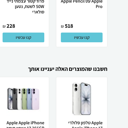
Apple עט Apple Pencil
פרוז'קטור עצמתי נייד
Pro
50W לשטח, נטען
סולארי
228
518
₪
₪
קנו עכשיו
קנו עכשיו
חשבנו שהמוצרים האלה יעניינו אותך
Apple טלפון סלולרי
Apple Apple iPhone