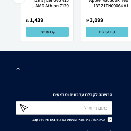
Apple MacBook Neo
Lenovo V15 | מעבד
Ultra
AMD Athlon 7120...
13" Z1TN00064 A1...
1,439
3,099
₪
₪
קנו עכשיו
קנו עכשיו
הרשמה לקבלת עדכונים ומבצעים
אני מאשר/ת את
תנאי השימוש
ו
מדיניות הפרטיות
של zap.