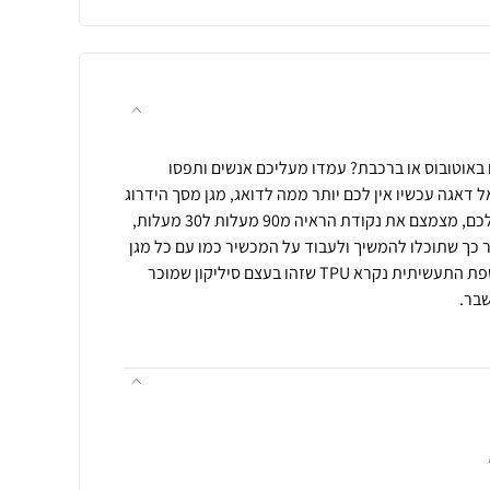
 באוטובוס או ברכבת? עמדו מעליכם אנשים ותפסו
 דאגה עכשיו אין לכם יותר ממה לדואג, מגן מסך הידרוג
ל פרטיות מונע הצצות למסך שלכם, מצמצם את נקודת הראיה מ90 מעלות ל30 מעלות,
 כך שתוכלו להמשיך ולעבוד על המכשיר כמו עם כל מגן
מסך אחר. עשוי מהידרוג ל שבשפת התעשיתית נקרא TPU שזהו בעצם סיליקון שמוכר
שבר.