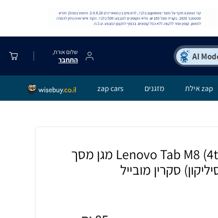
שלום אורח,
התחבר
zap אילת
מזגנים
zap cars
[2 יחידות] Lenovo Tab M8 (4th Gen) מגן מסך
ליקון) סקרין מובייל