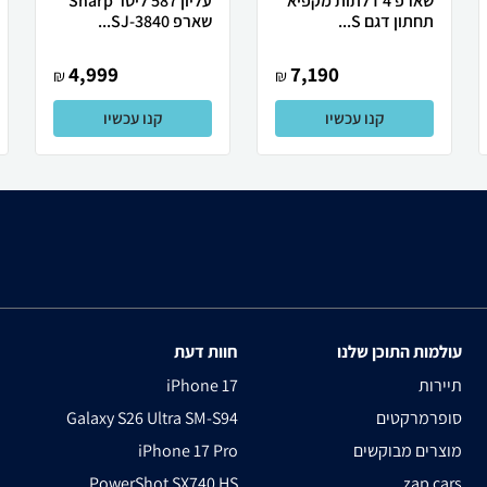
שארפ 4 דלתות מקפיא
עליון 587 ליטר Sharp
תחתון דגם S...
שארפ SJ-3840...
4,999
7,190
₪
₪
קנו עכשיו
קנו עכשיו
עולמות התוכן שלנו
חוות דעת
תיירות
iPhone 17
סופרמרקטים
Galaxy S26 Ultra SM-S94
מוצרים מבוקשים
iPhone 17 Pro
PowerShot SX740 HS
zap cars