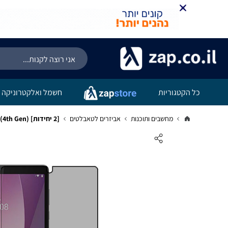
כל הקטגוריות
חשמל ואלקטרוניקה
מחשבים ותוכנות
אביזרים לטאבלטים
[2 יחידות] Lenovo Tab M8 (4th Gen) מגן מסך הידרוג'ל פרטיות (סיליקון) סקרין מובייל