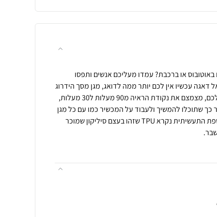
 באוטובוס או ברכבת? עמדו מעליכם אנשים ותפסו
 דאגה עכשיו אין לכם יותר ממה לדואג, מגן מסך הידרוג
ל פרטיות מונע הצצות למסך שלכם, מצמצם את נקודת הראיה מ90 מעלות ל30 מעלות,
 כך שתוכלו להמשיך ולעבוד על המכשיר כמו עם כל מגן
מסך אחר. עשוי מהידרוג ל שבשפת התעשיתית נקרא TPU שזהו בעצם סיליקון שמוכר
שבר.