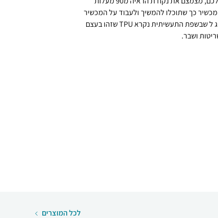
הידרוג ל פרטיות מונע הצצות למסך שלכם, מצמצם את נקודת הראיה מ90 מעלות
 המכשיר כך שתוכלו להמשיך ולעבוד על המכשיר
כמו עם כל מגן מסך אחר. עשוי מהידרוג ל שבשפת התעשיתית נקרא TPU שזהו בעצם
ריטות ושבר.
לכל המוצרים