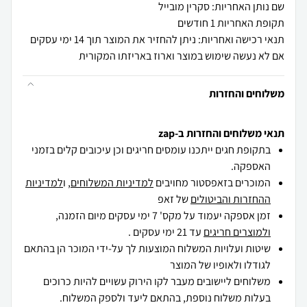
שם נותן האחריות: סקרין מובייל
תקופת האחריות 1 חודשים
תנאי רכישה ואחריות: ניתן להחזיר את המוצר תוך 14 ימי עסקים
אם לא נעשה שימוש במוצר וארוז באריזתו המקורית
משלוחים והחזרות
תנאי משלוחים והחזרות ב-zap
בתקופת חגים ייתכנו עומסים חריגים וכן עיכובים קלים בזמני
האספקה.
המוכרים בזאפסטור מחויבים
למדיניות המשלוחים
, ו
למדיניות
ההחזרות והביטולים
של זאפ
זמן אספקה יעמוד על מקס' 7 ימי עסקים מיום הזמנה,
ולמוצרים חריגים
עד 21 ימי עסקים .
שיטות ועלויות המשלוח המוצעות לך על-ידי המוכר הן בהתאם
לגודלו ולאופיו של המוצר
משלוחים ליישובים מעבר לקו הירוק עשויים להיות כרוכים
בעלות משלוח נוספת, בהתאם ליעד ולספק המשלוח.