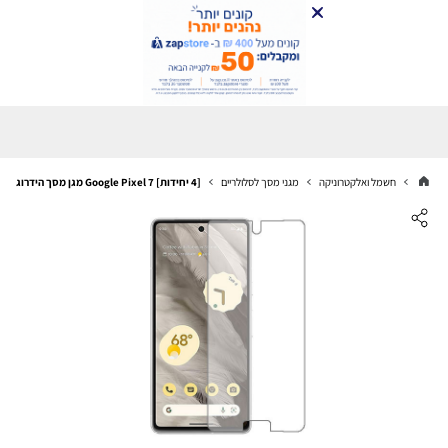
חשמל ואלקטרוניקה
מגני מסך לסלולריים
[4 יחידות] Google Pixel 7 מגן מסך הידרוג'ל שקוף (סיליקון) סקרין מובייל