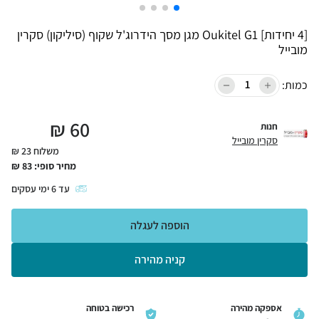
[4 יחידות] Oukitel G1 מגן מסך הידרוג'ל שקוף (סיליקון) סקרין
מובייל
כמות:
₪
60
חנות
סקרין מובייל
משלוח 23 ₪
מחיר סופי:
83
₪
עד
6
ימי עסקים
הוספה לעגלה
קניה מהירה
אספקה מהירה
רכישה בטוחה