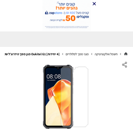
חשמל ואלקטרוניקה
מגני מסך לסלולריים
[4 יחידות] Oukitel G1 מגן מסך הידרוג'ל שקוף (סיליקון) סקרין מובייל