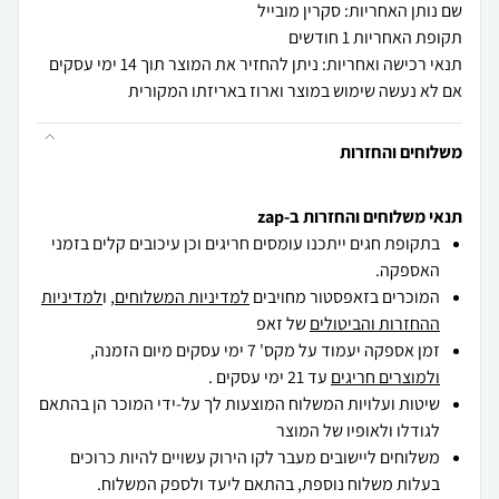
שם נותן האחריות: סקרין מובייל
תקופת האחריות 1 חודשים
תנאי רכישה ואחריות: ניתן להחזיר את המוצר תוך 14 ימי עסקים
אם לא נעשה שימוש במוצר וארוז באריזתו המקורית
משלוחים והחזרות
תנאי משלוחים והחזרות ב-zap
בתקופת חגים ייתכנו עומסים חריגים וכן עיכובים קלים בזמני
האספקה.
המוכרים בזאפסטור מחויבים
למדיניות המשלוחים
, ו
למדיניות
ההחזרות והביטולים
של זאפ
זמן אספקה יעמוד על מקס' 7 ימי עסקים מיום הזמנה,
ולמוצרים חריגים
עד 21 ימי עסקים .
שיטות ועלויות המשלוח המוצעות לך על-ידי המוכר הן בהתאם
לגודלו ולאופיו של המוצר
משלוחים ליישובים מעבר לקו הירוק עשויים להיות כרוכים
בעלות משלוח נוספת, בהתאם ליעד ולספק המשלוח.