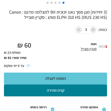
[3 יחידות] מגן מסך נאנו זכוכית 9H למצלמה מדגם : Canon
ELPH 310 HS (IXUS 230 HS) מותג : סקרין מובייל
כמות:
₪
60
חנות
סקרין מובייל
משלוח 23 ₪
מחיר סופי:
83
₪
עד
6
ימי עסקים
הוספה לעגלה
קניה מהירה
אספקה מהירה
רכישה בטוחה