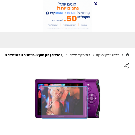
חשמל ואלקטרוניקה
ציוד היקפי לצילום
[3 יחידות] מגן מסך נאנו זכוכית 9H למצלמה מדגם : Canon ELPH 310 HS (IXUS 230 HS) מותג : סקרין מובייל