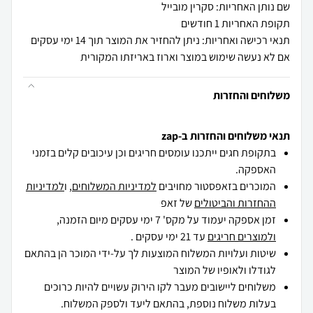
שם נותן האחריות: סקרין מובייל
תקופת האחריות 1 חודשים
תנאי רכישה ואחריות: ניתן להחזיר את המוצר תוך 14 ימי עסקים
אם לא נעשה שימוש במוצר וארוז באריזתו המקורית
משלוחים והחזרות
תנאי משלוחים והחזרות ב-zap
בתקופת חגים ייתכנו עומסים חריגים וכן עיכובים קלים בזמני
האספקה.
המוכרים בזאפסטור מחויבים
למדיניות המשלוחים
, ו
למדיניות
ההחזרות והביטולים
של זאפ
זמן אספקה יעמוד על מקס' 7 ימי עסקים מיום הזמנה,
ולמוצרים חריגים
עד 21 ימי עסקים .
שיטות ועלויות המשלוח המוצעות לך על-ידי המוכר הן בהתאם
לגודלו ולאופיו של המוצר
משלוחים ליישובים מעבר לקו הירוק עשויים להיות כרוכים
בעלות משלוח נוספת, בהתאם ליעד ולספק המשלוח.