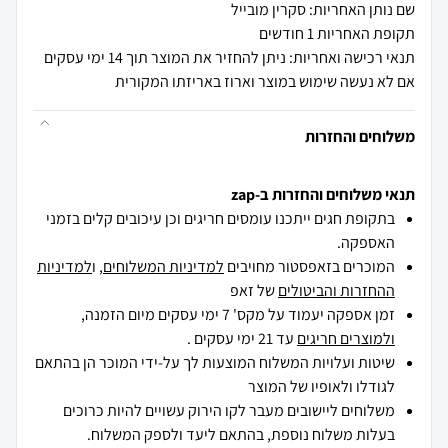
שם נותן האחריות: סקרין מובייל
תקופת האחריות 1 חודשים
תנאי רכישה ואחריות: ניתן להחזיר את המוצר תוך 14 ימי עסקים
אם לא נעשה שימוש במוצר וארוז באריזתו המקורית
משלוחים והחזרות
תנאי משלוחים והחזרות ב-zap
בתקופת חגים ייתכנו עומסים חריגים וכן עיכובים קלים בזמני
האספקה.
המוכרים בזאפסטור מחויבים
למדיניות המשלוחים
, ו
למדיניות
ההחזרות והביטולים
של זאפ
זמן אספקה יעמוד על מקס' 7 ימי עסקים מיום הזמנה,
ולמוצרים חריגים
עד 21 ימי עסקים .
שיטות ועלויות המשלוח המוצעות לך על-ידי המוכר הן בהתאם
לגודלו ולאופיו של המוצר
משלוחים ליישובים מעבר לקו הירוק עשויים להיות כרוכים
בעלות משלוח נוספת, בהתאם ליעד ולספק המשלוח.