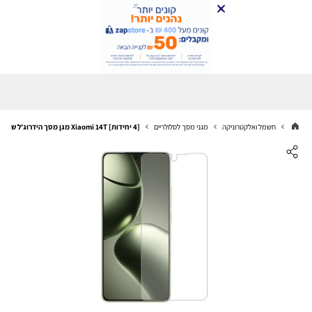
חשמל ואלקטרוניקה
מגני מסך לסלולריים
[4 יחידות] Xiaomi 14T מגן מסך הידרוג'ל שקוף (סיליקון) סקרין מובייל