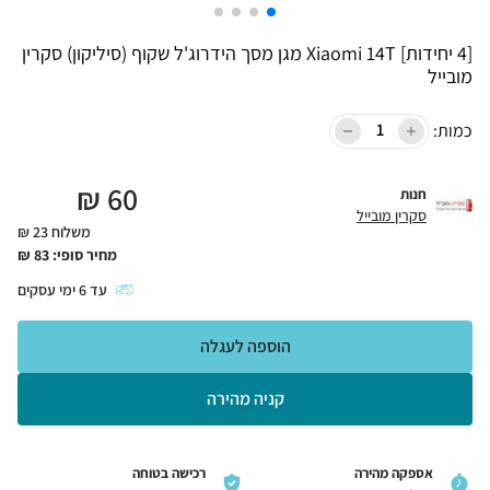
[4 יחידות] Xiaomi 14T מגן מסך הידרוג'ל שקוף (סיליקון) סקרין
מובייל
כמות:
₪
60
חנות
סקרין מובייל
משלוח 23 ₪
מחיר סופי:
83
₪
עד
6
ימי עסקים
הוספה לעגלה
קניה מהירה
אספקה מהירה
רכישה בטוחה