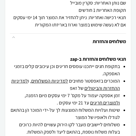
שם נותן האחריות: סקרין מובייל
תקופת האחריות 1 חודשים
תנאי רכישה ואחריות: ניתן להחזיר את המוצר תוך 14 ימי עסקים
אם לא נעשה שימוש במוצר וארוז באריזתו המקורית
משלוחים והחזרות
תנאי משלוחים והחזרות ב-zap
בתקופת חגים ייתכנו עומסים חריגים וכן עיכובים קלים בזמני
האספקה.
המוכרים בזאפסטור מחויבים
למדיניות המשלוחים
, ו
למדיניות
ההחזרות והביטולים
של זאפ
זמן אספקה יעמוד על מקס' 7 ימי עסקים מיום הזמנה,
ולמוצרים חריגים
עד 21 ימי עסקים .
שיטות ועלויות המשלוח המוצעות לך על-ידי המוכר הן בהתאם
לגודלו ולאופיו של המוצר
משלוחים ליישובים מעבר לקו הירוק עשויים להיות כרוכים
בעלות משלוח נוספת, בהתאם ליעד ולספק המשלוח.