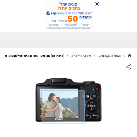
חשמל ואלקטרוניקה
ציוד היקפי לצילום
[3 יחידות] מגן מסך נאנו זכוכית 9H למצלמה מדגם : Canon PowerShot SX510 HS מותג : סקרין מובייל