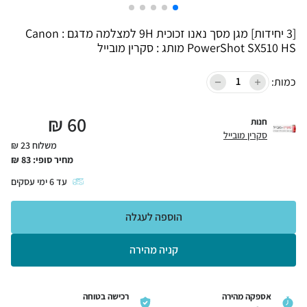
[3 יחידות] מגן מסך נאנו זכוכית 9H למצלמה מדגם : Canon
PowerShot SX510 HS מותג : סקרין מובייל
כמות:
₪
60
חנות
סקרין מובייל
משלוח 23 ₪
מחיר סופי:
83
₪
עד
6
ימי עסקים
הוספה לעגלה
קניה מהירה
אספקה מהירה
רכישה בטוחה