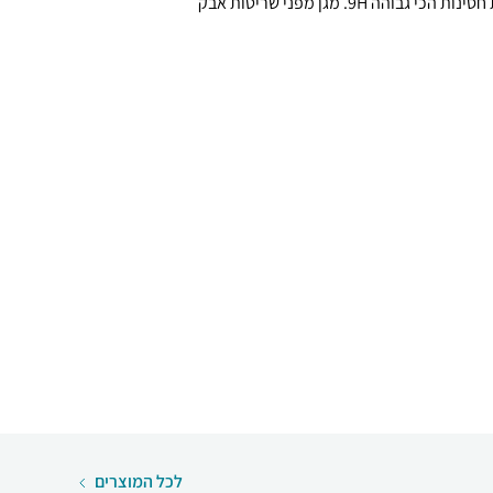
מערך ההגנה שלו, מגן על המסך ברמת חסינות הכי גבוהה 9H. מגן מפני שריטות אבק
לכל המוצרים