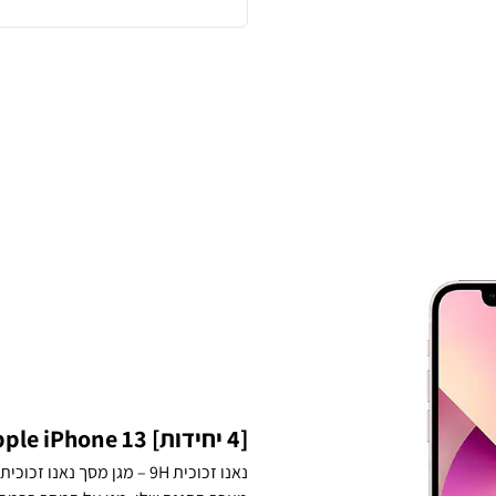
[4 יחידות] Apple iPhone 13 מגן מסך נאנו זכוכית 9H סקרין מובייל
נאנו זכוכית 9H – מגן מסך נ