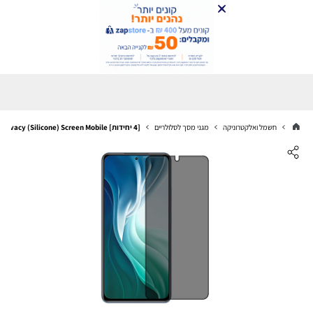
חשמל ואלקטרוניקה
מגני מסך לסלולריים
[4 יחידות] Xiaomi Mi 11i Screen Protector Hydrogel Privacy (Silicone) Screen Mobile