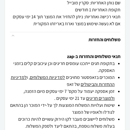
שם נותן האחריות: סקרין מובייל
תקופת האחריות 1 חודשים
תנאי רכישה ואחריות: ניתן להחזיר את המוצר תוך 14 ימי עסקים
אם לא נעשה שימוש במוצר וארוז באריזתו המקורית
משלוחים והחזרות
תנאי משלוחים והחזרות ב-zap
בתקופת חגים ייתכנו עומסים חריגים וכן עיכובים קלים בזמני
האספקה.
המוכרים בזאפסטור מחויבים
למדיניות המשלוחים
, ו
למדיניות
ההחזרות והביטולים
של זאפ
זמן אספקה יעמוד על מקס' 7 ימי עסקים מיום הזמנה,
ולמוצרים חריגים
עד 21 ימי עסקים .
שיטות ועלויות המשלוח המוצעות לך על-ידי המוכר הן בהתאם
לגודלו ולאופיו של המוצר
משלוחים ליישובים מעבר לקו הירוק עשויים להיות כרוכים
בעלות משלוח נוספת, בהתאם ליעד ולספק המשלוח.