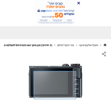
חשמל ואלקטרוניקה
ציוד היקפי לצילום
[3 יחידות] מגן מסך נאנו זכוכית 9H למצלמה מדגם : Canon PowerShot G9 X Mark II מותג : סקרין מובייל