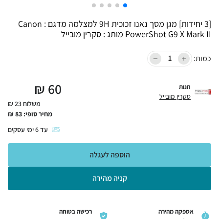
[3 יחידות] מגן מסך נאנו זכוכית 9H למצלמה מדגם : Canon
PowerShot G9 X Mark II מותג : סקרין מובייל
כמות:
₪
60
חנות
סקרין מובייל
משלוח 23 ₪
מחיר סופי:
83
₪
עד
6
ימי עסקים
הוספה לעגלה
קניה מהירה
אספקה מהירה
רכישה בטוחה