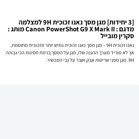
[3 יחידות] מגן מסך נאנו זכוכית 9H למצלמה
מדגם : Canon PowerShot G9 X Mark II מותג :
סקרין מובייל
נאנו זכוכית 9H – מגן מסך נאנו זכוכית גמיש יותר מזכוכית מחוסמת,
אך לא מוריד מערך ההגנה שלו, מגן על המסך ברמת חסינות הכי גבוהה
9H. מגן מפני שריטות אבק ושבר על גבי המכשיר.
₪
60
קניה מהירה
הוספה לעגלה
23 ₪ למשלוח
לכל המוצרים
מוצרים פופולאריים נוספים מהחנות