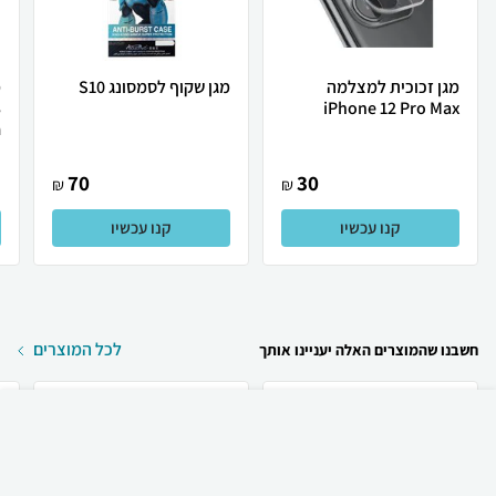
מגן זכוכית למצלמה
מגן שקוף לסמסונג S10
מ
3
iPhone 12 Pro Max
.
70
30
₪
₪
קנו עכשיו
קנו עכשיו
לכל המוצרים
חשבנו שהמוצרים האלה יעניינו אותך
₪
60
קניה מהירה
הוספה לעגלה
23 ₪ למשלוח