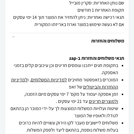
שם נותן האחריות: סקרין מובייל
תקופת האחריות 1 חודשים
תנאי רכישה ואחריות: ניתן להחזיר את המוצר תוך 14 ימי עסקים
אם לא נעשה שימוש במוצר וארוז באריזתו המקורית
משלוחים והחזרות
תנאי משלוחים והחזרות ב-zap
בתקופת חגים ייתכנו עומסים חריגים וכן עיכובים קלים בזמני
האספקה.
המוכרים בזאפסטור מחויבים
למדיניות המשלוחים
, ו
למדיניות
ההחזרות והביטולים
של זאפ
זמן אספקה יעמוד על מקס' 7 ימי עסקים מיום הזמנה,
ולמוצרים חריגים
עד 21 ימי עסקים .
שיטות ועלויות המשלוח המוצעות לך על-ידי המוכר הן בהתאם
לגודלו ולאופיו של המוצר
משלוחים ליישובים מעבר לקו הירוק עשויים להיות כרוכים
בעלות משלוח נוספת, בהתאם ליעד ולספק המשלוח.