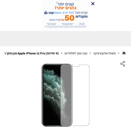
חשמל ואלקטרוניקה
מגני מסך לסלולריים
[4 יחידות] Apple iPhone 11 Pro מגן מסך הידרוג'ל שקוף (סיליקון) סקרין מובייל