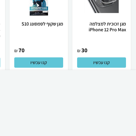
מגן זכוכית למצלמה
מגן שקוף לסמסונג S10
מ
3
iPhone 12 Pro Max
.
70
30
₪
₪
קנו עכשיו
קנו עכשיו
₪
60
קניה מהירה
הוספה לעגלה
23 ₪ למשלוח
לכל המוצרים
חשבנו שהמוצרים האלה יעניינו אותך