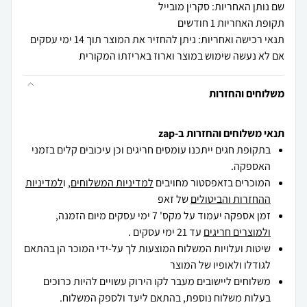
שם נותן האחריות: סקרין מובייל
תקופת האחריות 1 חודשים
תנאי רכישה ואחריות: ניתן להחזיר את המוצר תוך 14 ימי עסקים
אם לא נעשה שימוש במוצר וארוז באריזתו המקורית
משלוחים והחזרות
תנאי משלוחים והחזרות ב-zap
בתקופת חגים ייתכנו עומסים חריגים וכן עיכובים קלים בזמני
האספקה.
המוכרים בזאפסטור מחויבים
למדיניות המשלוחים
, ו
למדיניות
ההחזרות והביטולים
של זאפ
זמן אספקה יעמוד על מקס' 7 ימי עסקים מיום הזמנה,
ולמוצרים חריגים
עד 21 ימי עסקים .
שיטות ועלויות המשלוח המוצעות לך על-ידי המוכר הן בהתאם
לגודלו ולאופיו של המוצר
משלוחים ליישובים מעבר לקו הירוק עשויים להיות כרוכים
בעלות משלוח נוספת, בהתאם ליעד ולספק המשלוח.