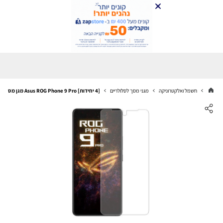
חשמל ואלקטרוניקה
מגני מסך לסלולריים
[4 יחידות] Asus ROG Phone 9 Pro מגן מסך הידרוג'ל שקוף (סיליקון) סקרין מובייל