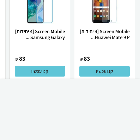
Screen Mobile [4 יחידות]
Screen Mobile [4 יחידות]
.
Samsung Galaxy ...
Huawei Mate 9 P...
83
83
₪
₪
קנו עכשיו
קנו עכשיו
₪
60
קניה מהירה
הוספה לעגלה
23 ₪ למשלוח
לכל המוצרים
מגני מסך לסלולריים ועוד