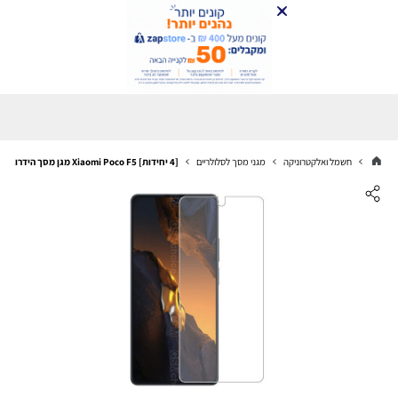
חשמל ואלקטרוניקה
מגני מסך לסלולריים
[4 יחידות] Xiaomi Poco F5 מגן מסך הידרוג'ל שקוף (סיליקון) סקרין מובייל