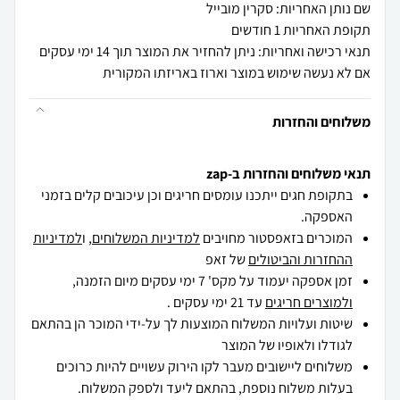
שם נותן האחריות: סקרין מובייל
תקופת האחריות 1 חודשים
תנאי רכישה ואחריות: ניתן להחזיר את המוצר תוך 14 ימי עסקים
אם לא נעשה שימוש במוצר וארוז באריזתו המקורית
משלוחים והחזרות
תנאי משלוחים והחזרות ב-zap
בתקופת חגים ייתכנו עומסים חריגים וכן עיכובים קלים בזמני
האספקה.
המוכרים בזאפסטור מחויבים
למדיניות המשלוחים
, ו
למדיניות
ההחזרות והביטולים
של זאפ
זמן אספקה יעמוד על מקס' 7 ימי עסקים מיום הזמנה,
ולמוצרים חריגים
עד 21 ימי עסקים .
שיטות ועלויות המשלוח המוצעות לך על-ידי המוכר הן בהתאם
לגודלו ולאופיו של המוצר
משלוחים ליישובים מעבר לקו הירוק עשויים להיות כרוכים
בעלות משלוח נוספת, בהתאם ליעד ולספק המשלוח.