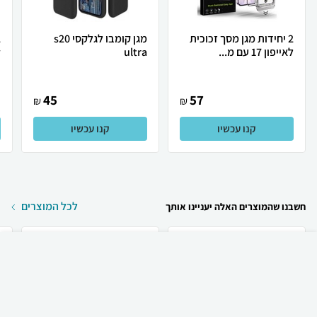
2 יחידות מגן מסך זכוכית
מגן קומבו לגלקסי s20
לאייפון 17 עם מ...
ultra
y
45
57
₪
₪
קנו עכשיו
קנו עכשיו
לכל המוצרים
חשבנו שהמוצרים האלה יעניינו אותך
₪
60
קניה מהירה
הוספה לעגלה
23 ₪ למשלוח