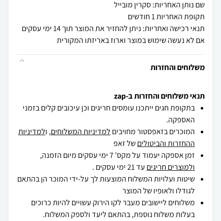
שם נותן האחריות: סקרין מובייל
תקופת האחריות 1 חודשים
תנאי רכישה ואחריות: ניתן להחזיר את המוצר תוך 14 ימי עסקים
אם לא נעשה שימוש במוצר וארוז באריזתו המקורית
משלוחים והחזרות
תנאי משלוחים והחזרות ב-zap
בתקופת חגים ייתכנו עומסים חריגים וכן עיכובים קלים בזמני
האספקה.
המוכרים בזאפסטור מחויבים
למדיניות המשלוחים
, ו
למדיניות
ההחזרות והביטולים
של זאפ
זמן אספקה יעמוד על מקס' 7 ימי עסקים מיום הזמנה,
ולמוצרים חריגים
עד 21 ימי עסקים .
שיטות ועלויות המשלוח המוצעות לך על-ידי המוכר הן בהתאם
לגודלו ולאופיו של המוצר
משלוחים ליישובים מעבר לקו הירוק עשויים להיות כרוכים
בעלות משלוח נוספת, בהתאם ליעד ולספק המשלוח.