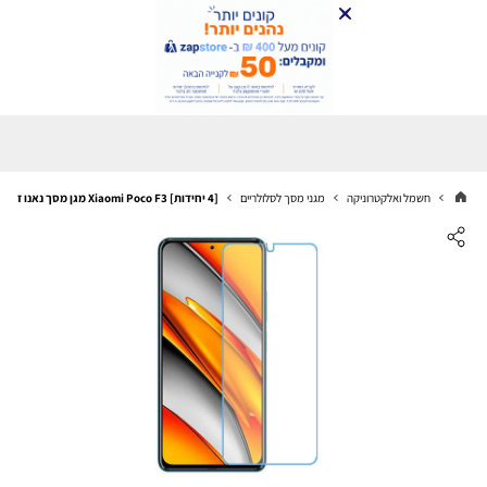
חשמל ואלקטרוניקה
מגני מסך לסלולריים
[4 יחידות] Xiaomi Poco F3 מגן מסך נאנו זכוכית 9H סקרין מובייל