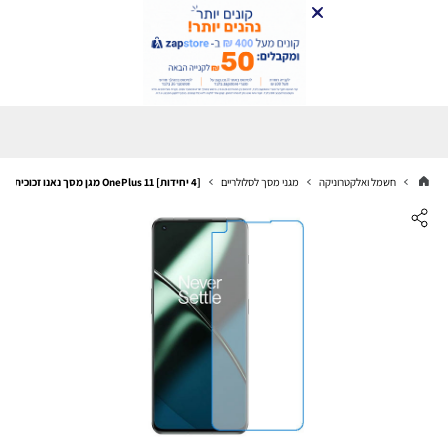
חשמל ואלקטרוניקה
מגני מסך לסלולריים
[4 יחידות] OnePlus 11 מגן מסך נאנו זכוכית 9H סקרין מובייל