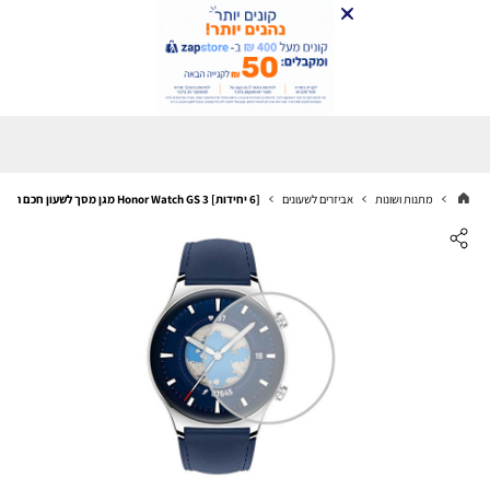
מתנות ושונות
אביזרים לשעונים
[6 יחידות] Honor Watch GS 3 מגן מסך לשעון חכם הידרוג'ל שקוף (סיליקון) סקרין מובייל