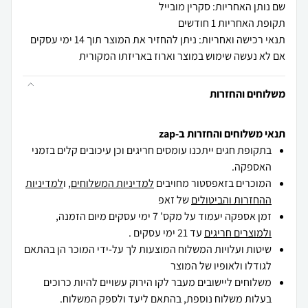
שם נותן האחריות: סקרין מובייל
תקופת האחריות 1 חודשים
תנאי רכישה ואחריות: ניתן להחזיר את המוצר תוך 14 ימי עסקים
אם לא נעשה שימוש במוצר וארוז באריזתו המקורית
משלוחים והחזרות
תנאי משלוחים והחזרות ב-zap
בתקופת חגים ייתכנו עומסים חריגים וכן עיכובים קלים בזמני
האספקה.
המוכרים בזאפסטור מחויבים
למדיניות המשלוחים
, ו
למדיניות
ההחזרות והביטולים
של זאפ
זמן אספקה יעמוד על מקס' 7 ימי עסקים מיום הזמנה,
ולמוצרים חריגים
עד 21 ימי עסקים .
שיטות ועלויות המשלוח המוצעות לך על-ידי המוכר הן בהתאם
לגודלו ולאופיו של המוצר
משלוחים ליישובים מעבר לקו הירוק עשויים להיות כרוכים
בעלות משלוח נוספת, בהתאם ליעד ולספק המשלוח.