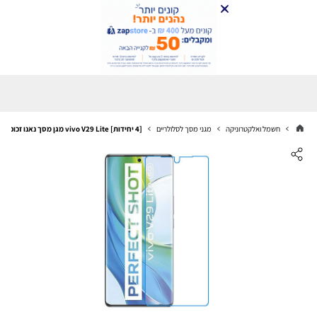
חשמל ואלקטרוניקה
מגני מסך לסלולריים
[4 יחידות] vivo V29 Lite מגן מסך נאנו זכוכית 9H סקרין מובייל