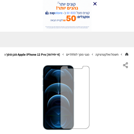
חשמל ואלקטרוניקה
מגני מסך לסלולריים
[4 יחידות] Apple iPhone 12 Pro מגן מסך הידרוג'ל שקוף (סיליקון) סקרין מובייל