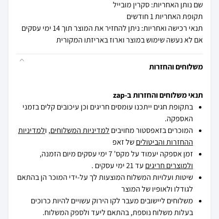
שם נותן האחריות: סקרין מובייל
תקופת האחריות 1 חודשים
תנאי רכישה ואחריות: ניתן להחזיר את המוצר תוך 14 ימי עסקים
אם לא נעשה שימוש במוצר וארוז באריזתו המקורית
משלוחים והחזרות
תנאי משלוחים והחזרות ב-zap
בתקופת חגים ייתכנו עומסים חריגים וכן עיכובים קלים בזמני
האספקה.
המוכרים בזאפסטור מחויבים
למדיניות המשלוחים
, ו
למדיניות
ההחזרות והביטולים
של זאפ
זמן אספקה יעמוד על מקס' 7 ימי עסקים מיום הזמנה,
ולמוצרים חריגים
עד 21 ימי עסקים .
שיטות ועלויות המשלוח המוצעות לך על-ידי המוכר הן בהתאם
לגודלו ולאופיו של המוצר
משלוחים ליישובים מעבר לקו הירוק עשויים להיות כרוכים
בעלות משלוח נוספת, בהתאם ליעד ולספק המשלוח.