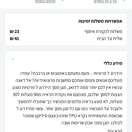
עד 6 ימי עסקים
פרטים נוספים
אפשרויות משלוח זמינות
משלוח לנקודת איסוף
23 ₪
שליח עד הבית
41 ₪
מידע כללי
הידרוג ל פרטיות – פעם נסעתם באוטובוס או ברכבת? עמדו
מעליכם אנשים ותפסו אותכם מחשבות פרונואידיות? אל דאגה
עכשיו אין לכם יותר ממה לדואג, מגן מסך הידרוג ל פרטיות מונע
הצצות למסך שלכם, מצמצם את נקודת הראיה מ90 מעלות ל30
מעלות, לא פוגע בראיה מלפנים המכשיר כך שתוכלו להמשיך
ולעבוד על המכשיר כמו עם כל מגן מסך אחר. עשוי מהידרוג ל
שבשפת התעשיתית נקרא TPU שזהו בעצם סיליקון שמוכר
לכולנו. מגן מפני אבק שריטות ושבר.
קרא עוד