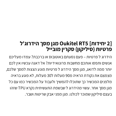
[2 יחידות] Oukitel RT5 מגן מסך הידרוג'ל
פרטיות (סיליקון) סקרין מובייל
הידרוג ל פרטיות – פעם נסעתם באוטובוס או ברכבת? עמדו מעליכם
אנשים ותפסו אותכם מחשבות פרונואידיות? אל דאגה עכשיו אין לכם
יותר ממה לדואג, מגן מסך הידרוג ל פרטיות מונע הצצות למסך שלכם,
מצמצם את נקודת הראיה מ90 מעלות ל30 מעלות, לא פוגע בראיה
מלפנים המכשיר כך שתוכלו להמשיך ולעבוד על המכשיר כמו עם כל
מגן מסך אחר. עשוי מהידרוג ל שבשפת התעשיתית נקרא TPU שזהו
בעצם סיליקון שמוכר לכולנו. מגן מפני אבק שריטות ושבר.