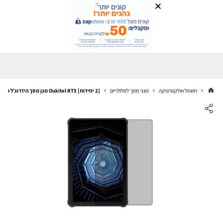
חשמל ואלקטרוניקה
מגני מסך לסלולריים
[2 יחידות] Oukitel RT5 מגן מסך הידרוג'ל פרטיות (סיליקון) סקרין מובייל