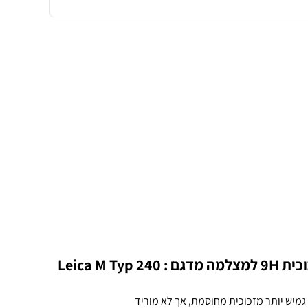
[3 יחידות] מגן מסך נאנו זכוכית 9H למצלמה מדגם : Leica M Typ 240
אנו זכוכית גמיש יותר מזכוכית מחוסמת, אך לא מוריד