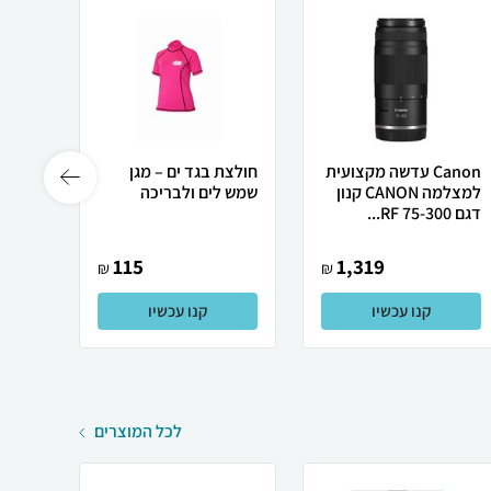
Canon עדשה מקצועית
חולצת בגד ים – מגן
פורס 
למצלמה CANON קנון
שמש לים ולבריכה
דגם RF 75-300...
גריף דגם 
115
1,319
₪
₪
קנו עכשיו
קנו עכשיו
לכל המוצרים