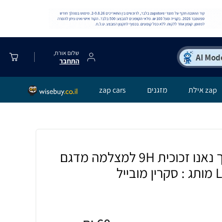
שלום אורח,
התחבר
zap אילת
מזגנים
zap cars
[3 יחידות] מגן מסך נאנו זכוכית 9H למצלמה מדגם