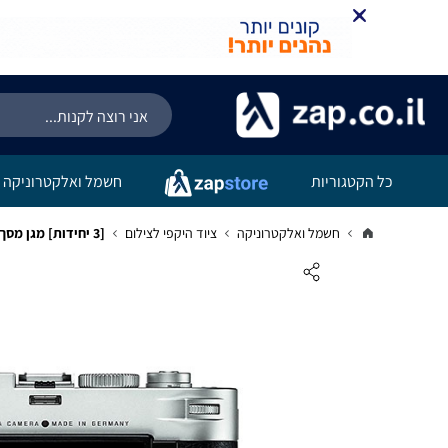
כל הקטגוריות
חשמל ואלקטרוניקה
חשמל ואלקטרוניקה
ציוד היקפי לצילום
[3 יחידות] מגן מסך נאנו זכוכית 9H למצלמה מדגם : Leica M Typ 240 מותג : סקרין מובייל