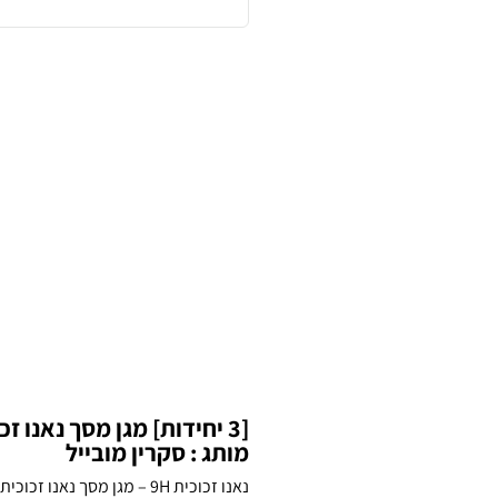
מותג : סקרין מובייל
נאנו זכוכית 9H – מגן מסך נ