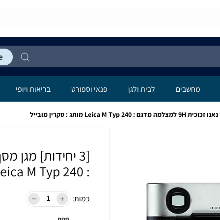
מחשבים
לבית ולגן
פנאי וספורט
בריאות ויופי
: Leica M Typ 240 מותג : סקרין מובייל
כמות:
חנות