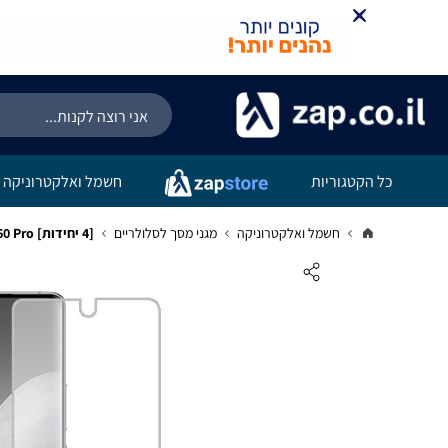
כל הקטגוריות
חשמל ואלקטרוניקה
חשמל ואלקטרוניקה
מגני מסך לסלולריים
[4 יחידות] vivo X60 Pro+ מגן מסך הידרוג'ל שקוף (סיליקון) סקרין מובייל