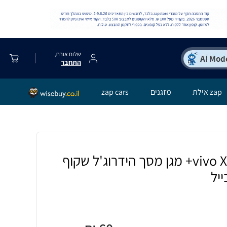
שלום אורח,
התחבר
zap אילת
מזגנים
zap cars
[4 יחידות] vivo X60 Pro+ מגן מסך הידרוג'ל שקוף
ייל