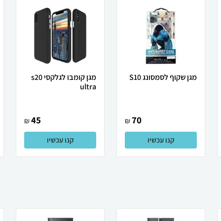
מגן שקוף לסמסונג S10
מגן קומבו לגלקסי s20
ultra
45
70
₪
₪
קנו עכשיו
קנו עכשיו