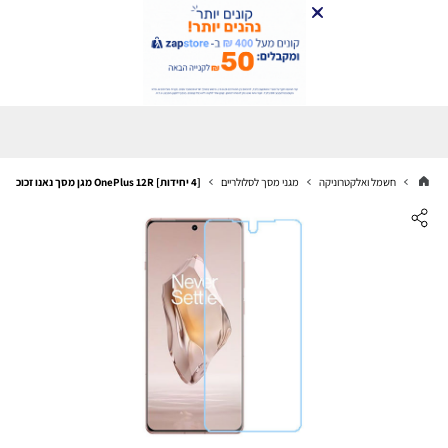
חשמל ואלקטרוניקה
מגני מסך לסלולריים
[4 יחידות] OnePlus 12R מגן מסך נאנו זכוכית 9H סקרין מובייל