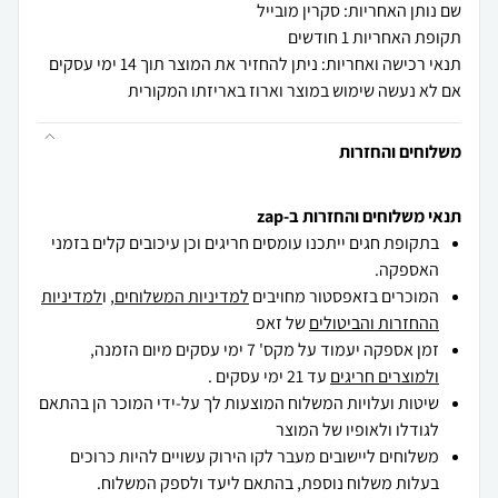
שם נותן האחריות: סקרין מובייל
תקופת האחריות 1 חודשים
תנאי רכישה ואחריות: ניתן להחזיר את המוצר תוך 14 ימי עסקים
אם לא נעשה שימוש במוצר וארוז באריזתו המקורית
משלוחים והחזרות
תנאי משלוחים והחזרות ב-zap
בתקופת חגים ייתכנו עומסים חריגים וכן עיכובים קלים בזמני
האספקה.
המוכרים בזאפסטור מחויבים
למדיניות המשלוחים
, ו
למדיניות
ההחזרות והביטולים
של זאפ
זמן אספקה יעמוד על מקס' 7 ימי עסקים מיום הזמנה,
ולמוצרים חריגים
עד 21 ימי עסקים .
שיטות ועלויות המשלוח המוצעות לך על-ידי המוכר הן בהתאם
לגודלו ולאופיו של המוצר
משלוחים ליישובים מעבר לקו הירוק עשויים להיות כרוכים
בעלות משלוח נוספת, בהתאם ליעד ולספק המשלוח.