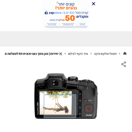
חשמל ואלקטרוניקה
ציוד היקפי לצילום
[3 יחידות] מגן מסך נאנו זכוכית 9H למצלמה מדגם : Kodak EasyShare Z981 מותג : סקרין מובייל