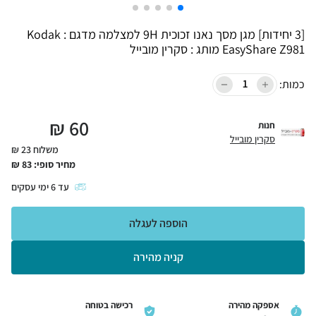
[3 יחידות] מגן מסך נאנו זכוכית 9H למצלמה מדגם : Kodak
EasyShare Z981 מותג : סקרין מובייל
כמות:
₪
60
חנות
סקרין מובייל
משלוח 23 ₪
מחיר סופי:
83
₪
עד
6
ימי עסקים
הוספה לעגלה
קניה מהירה
אספקה מהירה
רכישה בטוחה