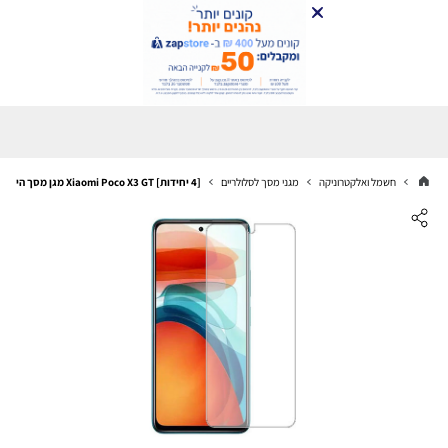
חשמל ואלקטרוניקה
מגני מסך לסלולריים
[4 יחידות] Xiaomi Poco X3 GT מגן מסך הידרוג'ל שקוף (סיליקון) סקרין מובייל