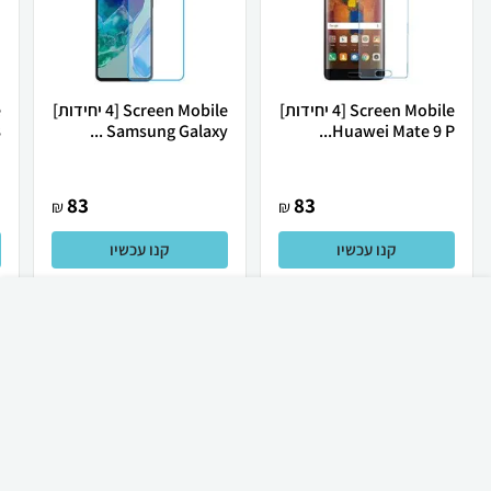
Screen Mobile [4 יחידות]
Screen Mobile [4 יחידות]
Huawei Mate 9 P...
Samsung Galaxy ...
8
83
83
₪
₪
קנו עכשיו
קנו עכשיו
₪
60
קניה מהירה
הוספה לעגלה
23 ₪ למשלוח
לכל המוצרים
מגני מסך לסלולריים ועוד