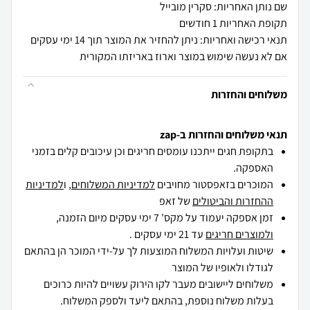
שם נותן האחריות: סקרין מובייל
תקופת האחריות 1 חודשים
תנאי רכישה ואחריות: ניתן להחזיר את המוצר תוך 14 ימי עסקים
אם לא נעשה שימוש במוצר וארוז באריזתו המקורית
משלוחים והחזרות
תנאי משלוחים והחזרות ב-zap
בתקופת חגים ייתכנו עומסים חריגים וכן עיכובים קלים בזמני
האספקה.
המוכרים בזאפסטור מחויבים
למדיניות המשלוחים
, ו
למדיניות
ההחזרות והביטולים
של זאפ
זמן אספקה יעמוד על מקס' 7 ימי עסקים מיום הזמנה,
ולמוצרים חריגים
עד 21 ימי עסקים .
שיטות ועלויות המשלוח המוצעות לך על-ידי המוכר הן בהתאם
לגודלו ולאופיו של המוצר
משלוחים ליישובים מעבר לקו הירוק עשויים להיות כרוכים
בעלות משלוח נוספת, בהתאם ליעד ולספק המשלוח.