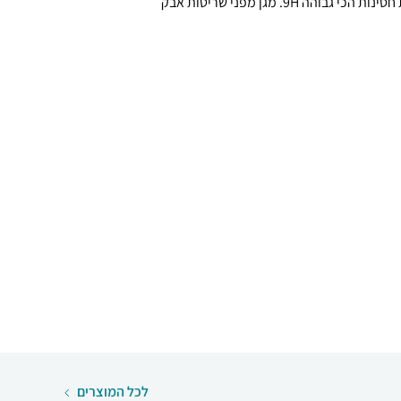
מערך ההגנה שלו, מגן על המסך ברמת חסינות הכי גבוהה 9H. מגן מפני שריטות אבק
לכל המוצרים