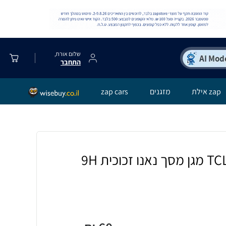
שלום אורח,
התחבר
zap אילת
מזגנים
zap cars
[4 יחידות] TCL 40 SE מגן מסך נאנו זכוכית 9H