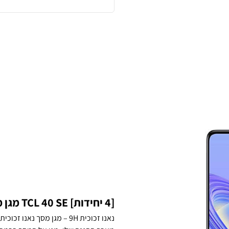
[4 יחידות] TCL 40 SE מגן מסך נאנו זכוכית 9H סקרין מובייל
נאנו זכוכית 9H – מגן מסך נ