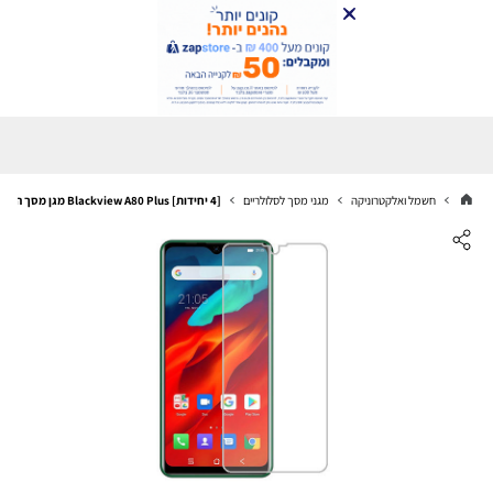
חשמל ואלקטרוניקה
מגני מסך לסלולריים
[4 יחידות] Blackview A80 Plus מגן מסך הידרוג'ל שקוף (סיליקון) סקרין מובייל