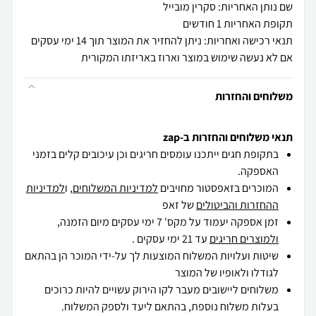
שם נותן האחריות: סקרין מובייל
תקופת האחריות 1 חודשים
תנאי רכישה ואחריות: ניתן להחזיר את המוצר תוך 14 ימי עסקים
אם לא נעשה שימוש במוצר וארוז באריזתו המקורית
משלוחים והחזרות
תנאי משלוחים והחזרות ב-zap
בתקופת חגים ייתכנו עומסים חריגים וכן עיכובים קלים בזמני
האספקה.
המוכרים בזאפסטור מחויבים
למדיניות המשלוחים
, ו
למדיניות
ההחזרות והביטולים
של זאפ
זמן אספקה יעמוד על מקס' 7 ימי עסקים מיום הזמנה,
ולמוצרים חריגים
עד 21 ימי עסקים .
שיטות ועלויות המשלוח המוצעות לך על-ידי המוכר הן בהתאם
לגודלו ולאופיו של המוצר
משלוחים ליישובים מעבר לקו הירוק עשויים להיות כרוכים
בעלות משלוח נוספת, בהתאם ליעד ולספק המשלוח.