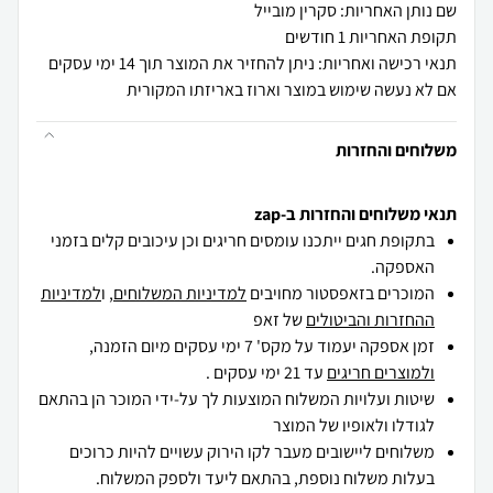
שם נותן האחריות: סקרין מובייל
תקופת האחריות 1 חודשים
תנאי רכישה ואחריות: ניתן להחזיר את המוצר תוך 14 ימי עסקים
אם לא נעשה שימוש במוצר וארוז באריזתו המקורית
משלוחים והחזרות
תנאי משלוחים והחזרות ב-zap
בתקופת חגים ייתכנו עומסים חריגים וכן עיכובים קלים בזמני
האספקה.
המוכרים בזאפסטור מחויבים
למדיניות המשלוחים
, ו
למדיניות
ההחזרות והביטולים
של זאפ
זמן אספקה יעמוד על מקס' 7 ימי עסקים מיום הזמנה,
ולמוצרים חריגים
עד 21 ימי עסקים .
שיטות ועלויות המשלוח המוצעות לך על-ידי המוכר הן בהתאם
לגודלו ולאופיו של המוצר
משלוחים ליישובים מעבר לקו הירוק עשויים להיות כרוכים
בעלות משלוח נוספת, בהתאם ליעד ולספק המשלוח.