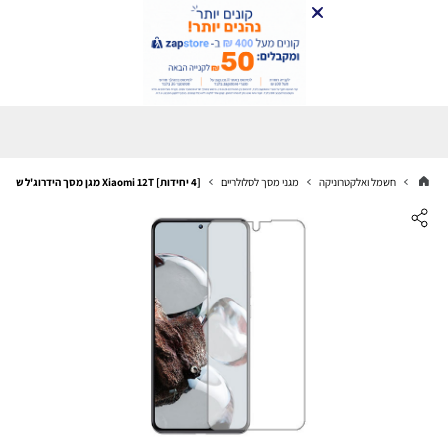
חשמל ואלקטרוניקה
מגני מסך לסלולריים
[4 יחידות] Xiaomi 12T מגן מסך הידרוג'ל שקוף (סיליקון) סקרין מובייל