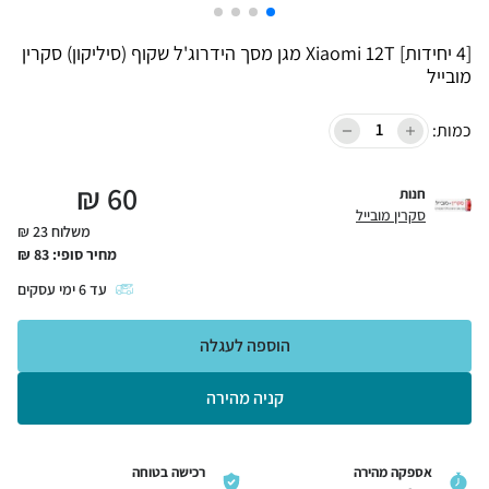
[4 יחידות] Xiaomi 12T מגן מסך הידרוג'ל שקוף (סיליקון) סקרין
מובייל
כמות:
₪
60
חנות
סקרין מובייל
משלוח 23 ₪
מחיר סופי:
83
₪
עד
6
ימי עסקים
הוספה לעגלה
קניה מהירה
אספקה מהירה
רכישה בטוחה