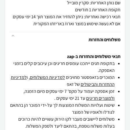
שם נותן האחריות: סקרין מובייל
תקופת האחריות 1 חודשים
תנאי רכישה ואחריות: ניתן להחזיר את המוצר תוך 14 ימי עסקים
אם לא נעשה שימוש במוצר וארוז באריזתו המקורית
משלוחים והחזרות
תנאי משלוחים והחזרות ב-zap
בתקופת חגים ייתכנו עומסים חריגים וכן עיכובים קלים בזמני
האספקה.
המוכרים בזאפסטור מחויבים
למדיניות המשלוחים
, ו
למדיניות
ההחזרות והביטולים
של זאפ
זמן אספקה יעמוד על מקס' 7 ימי עסקים מיום הזמנה,
ולמוצרים חריגים
עד 21 ימי עסקים .
שיטות ועלויות המשלוח המוצעות לך על-ידי המוכר הן בהתאם
לגודלו ולאופיו של המוצר
משלוחים ליישובים מעבר לקו הירוק עשויים להיות כרוכים
בעלות משלוח נוספת, בהתאם ליעד ולספק המשלוח.