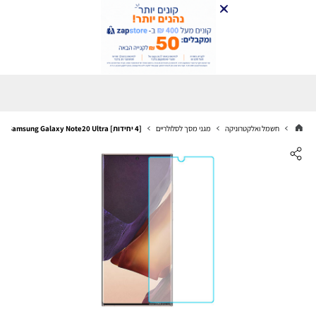
חשמל ואלקטרוניקה
מגני מסך לסלולריים
[4 יחידות] Samsung Galaxy Note20 Ultra מגן מסך נאנו זכוכית 9H סקרין מובייל