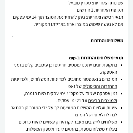
שם נותן האחריות: סקרין מובייל
תקופת האחריות 1 חודשים
תנאי רכישה ואחריות: ניתן להחזיר את המוצר תוך 14 ימי עסקים
אם לא נעשה שימוש במוצר וארוז באריזתו המקורית
משלוחים והחזרות
תנאי משלוחים והחזרות ב-zap
בתקופת חגים ייתכנו עומסים חריגים וכן עיכובים קלים בזמני
האספקה.
המוכרים בזאפסטור מחויבים
למדיניות המשלוחים
, ו
למדיניות
ההחזרות והביטולים
של זאפ
זמן אספקה יעמוד על מקס' 7 ימי עסקים מיום הזמנה,
ולמוצרים חריגים
עד 21 ימי עסקים .
שיטות ועלויות המשלוח המוצעות לך על-ידי המוכר הן בהתאם
לגודלו ולאופיו של המוצר
משלוחים ליישובים מעבר לקו הירוק עשויים להיות כרוכים
בעלות משלוח נוספת, בהתאם ליעד ולספק המשלוח.