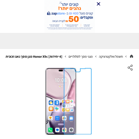
חשמל ואלקטרוניקה
מגני מסך לסלולריים
[4 יחידות] Honor X9c מגן מסך נאנו זכוכית 9H סקרין מובייל