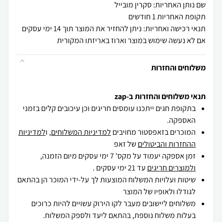
שם נותן האחריות: סקרין מובייל
תקופת האחריות 1 חודשים
תנאי רכישה ואחריות: ניתן להחזיר את המוצר תוך 14 ימי עסקים
אם לא נעשה שימוש במוצר וארוז באריזתו המקורית
משלוחים והחזרות
תנאי משלוחים והחזרות ב-zap
בתקופת חגים ייתכנו עומסים חריגים וכן עיכובים קלים בזמני
האספקה.
המוכרים בזאפסטור מחויבים
למדיניות המשלוחים
, ו
למדיניות
ההחזרות והביטולים
של זאפ
זמן אספקה יעמוד על מקס' 7 ימי עסקים מיום הזמנה,
ולמוצרים חריגים
עד 21 ימי עסקים .
שיטות ועלויות המשלוח המוצעות לך על-ידי המוכר הן בהתאם
לגודלו ולאופיו של המוצר
משלוחים ליישובים מעבר לקו הירוק עשויים להיות כרוכים
בעלות משלוח נוספת, בהתאם ליעד ולספק המשלוח.