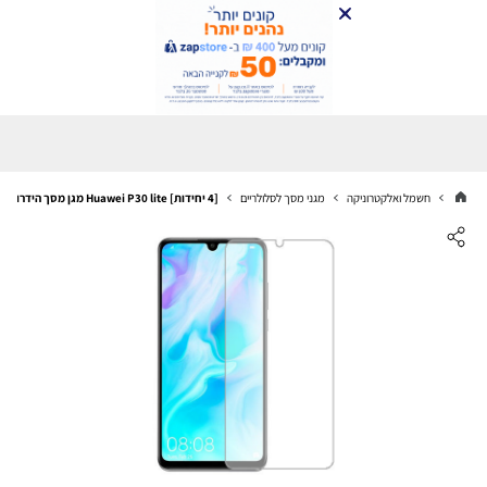
חשמל ואלקטרוניקה
מגני מסך לסלולריים
[4 יחידות] Huawei P30 lite מגן מסך הידרוג'ל שקוף (סיליקון) סקרין מובייל