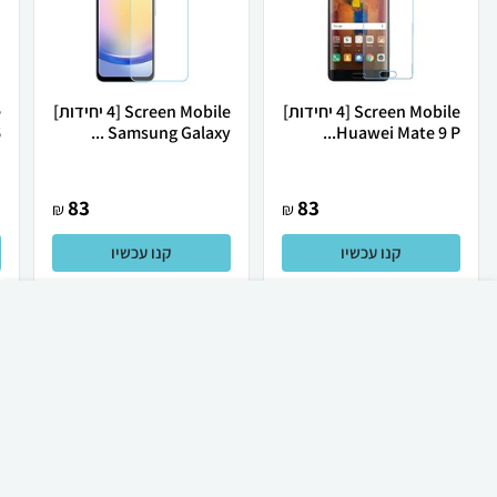
Screen Mobile [4 יחידות]
Screen Mobile [4 יחידות]
Huawei Mate 9 P...
Samsung Galaxy ...
6
83
83
₪
₪
קנו עכשיו
קנו עכשיו
₪
60
קניה מהירה
הוספה לעגלה
23 ₪ למשלוח
לכל המוצרים
מגני מסך לסלולריים ועוד