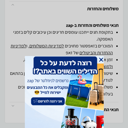
משלוחים והחזרות
תנאי משלוחים והחזרות ב-zap
בתקופת חגים ייתכנו עומסים חריגים וכן עיכובים קלים בזמני
האספקה.
המוכרים בזאפסטור מחויבים
למדיניות המשלוחים
, ו
למדיניות
ההחזרות והביטולים
של זאפ
זמן אספקה יעמוד על מקס' 7 ימי עסקים מיום הזמנה,
ולמוצרים חריגים
עד 21 ימי עסקים .
שיטות ועלויות המשלוח המוצעות לך על-ידי המוכר הן בהתאם
לגודלו ולאופיו של המוצר
משלוחים ליישובים מעבר לקו הירוק עשויים להיות כרוכים
בעלות משלוח נוספת, בהתאם ליעד ולספק המשלוח.
תנאי התקנה ופינוי של מוצרי חשמל