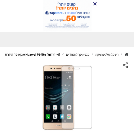
חשמל ואלקטרוניקה
מגני מסך לסלולריים
[4 יחידות] Huawei P9 lite מגן מסך הידרוג'ל שקוף (סיליקון) סקרין מובייל