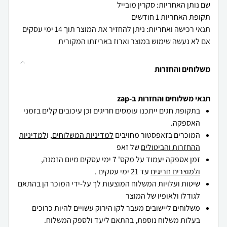
שם נותן האחריות: סקרין מובייל
תקופת האחריות 1 חודשים
תנאי רכישה ואחריות: ניתן להחזיר את המוצר תוך 14 ימי עסקים
אם לא נעשה שימוש במוצר וארוז באריזתו המקורית
משלוחים והחזרות
תנאי משלוחים והחזרות ב-zap
בתקופת חגים ייתכנו עומסים חריגים וכן עיכובים קלים בזמני
האספקה.
המוכרים בזאפסטור מחויבים
למדיניות המשלוחים
, ו
למדיניות
ההחזרות והביטולים
של זאפ
זמן אספקה יעמוד על מקס' 7 ימי עסקים מיום הזמנה,
ולמוצרים חריגים
עד 21 ימי עסקים .
שיטות ועלויות המשלוח המוצעות לך על-ידי המוכר הן בהתאם
לגודלו ולאופיו של המוצר
משלוחים ליישובים מעבר לקו הירוק עשויים להיות כרוכים
בעלות משלוח נוספת, בהתאם ליעד ולספק המשלוח.