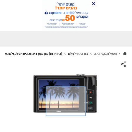
חשמל ואלקטרוניקה
ציוד היקפי לצילום
[3 יחידות] מגן מסך נאנו זכוכית 9H למצלמה מדגם : Nikon Coolpix S6100 מותג : סקרין מובייל