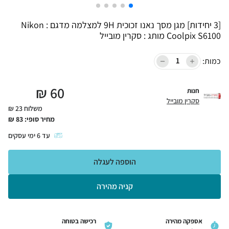
[3 יחידות] מגן מסך נאנו זכוכית 9H למצלמה מדגם : Nikon
Coolpix S6100 מותג : סקרין מובייל
כמות:
₪
60
חנות
סקרין מובייל
משלוח 23 ₪
מחיר סופי:
83
₪
עד
6
ימי עסקים
הוספה לעגלה
קניה מהירה
אספקה מהירה
רכישה בטוחה