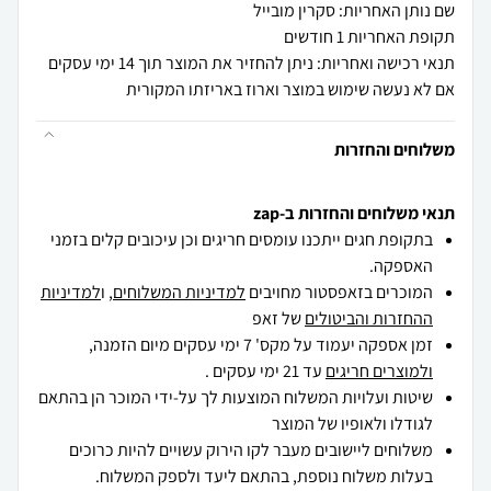
שם נותן האחריות: סקרין מובייל
תקופת האחריות 1 חודשים
תנאי רכישה ואחריות: ניתן להחזיר את המוצר תוך 14 ימי עסקים
אם לא נעשה שימוש במוצר וארוז באריזתו המקורית
משלוחים והחזרות
תנאי משלוחים והחזרות ב-zap
בתקופת חגים ייתכנו עומסים חריגים וכן עיכובים קלים בזמני
האספקה.
המוכרים בזאפסטור מחויבים
למדיניות המשלוחים
, ו
למדיניות
ההחזרות והביטולים
של זאפ
זמן אספקה יעמוד על מקס' 7 ימי עסקים מיום הזמנה,
ולמוצרים חריגים
עד 21 ימי עסקים .
שיטות ועלויות המשלוח המוצעות לך על-ידי המוכר הן בהתאם
לגודלו ולאופיו של המוצר
משלוחים ליישובים מעבר לקו הירוק עשויים להיות כרוכים
בעלות משלוח נוספת, בהתאם ליעד ולספק המשלוח.