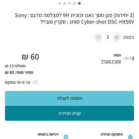
[3 יחידות] מגן מסך נאנו זכוכית 9H למצלמה מדגם : Sony
Cyber-shot DSC-HX50V מותג : סקרין מובייל
כמות:
₪
60
חנות
סקרין מובייל
משלוח 23 ₪
מחיר סופי:
83
₪
עד
6
ימי עסקים
הוספה לעגלה
קניה מהירה
אספקה מהירה
רכישה בטוחה