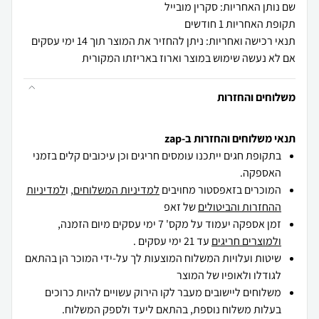
שם נותן האחריות: סקרין מובייל
תקופת האחריות 1 חודשים
תנאי רכישה ואחריות: ניתן להחזיר את המוצר תוך 14 ימי עסקים
אם לא נעשה שימוש במוצר וארוז באריזתו המקורית
משלוחים והחזרות
תנאי משלוחים והחזרות ב-zap
בתקופת חגים ייתכנו עומסים חריגים וכן עיכובים קלים בזמני
האספקה.
המוכרים בזאפסטור מחויבים
למדיניות המשלוחים
, ו
למדיניות
ההחזרות והביטולים
של זאפ
זמן אספקה יעמוד על מקס' 7 ימי עסקים מיום הזמנה,
ולמוצרים חריגים
עד 21 ימי עסקים .
שיטות ועלויות המשלוח המוצעות לך על-ידי המוכר הן בהתאם
לגודלו ולאופיו של המוצר
משלוחים ליישובים מעבר לקו הירוק עשויים להיות כרוכים
בעלות משלוח נוספת, בהתאם ליעד ולספק המשלוח.