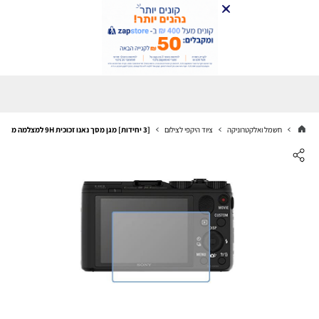
חשמל ואלקטרוניקה
ציוד היקפי לצילום
[3 יחידות] מגן מסך נאנו זכוכית 9H למצלמה מדגם : Sony Cyber-shot DSC-HX50V מותג : סקרין מובייל