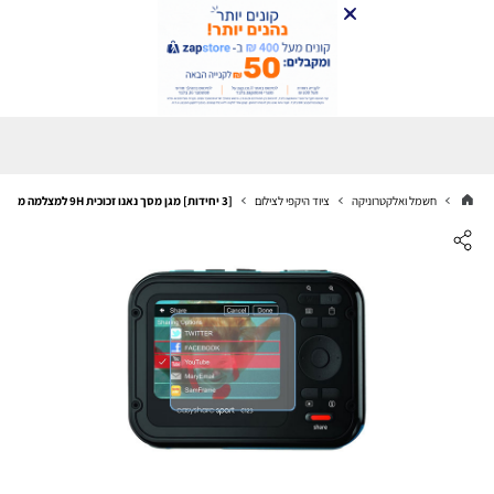
חשמל ואלקטרוניקה
ציוד היקפי לצילום
[3 יחידות] מגן מסך נאנו זכוכית 9H למצלמה מדגם : Kodak EasyShare C135 מותג : סקרין מובייל