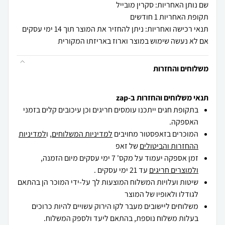
שם נותן האחריות: סקרין מובייל
תקופת האחריות 1 חודשים
תנאי רכישה ואחריות: ניתן להחזיר את המוצר תוך 14 ימי עסקים
אם לא נעשה שימוש במוצר וארוז באריזתו המקורית
משלוחים והחזרות
תנאי משלוחים והחזרות ב-zap
בתקופת חגים ייתכנו עומסים חריגים וכן עיכובים קלים בזמני
האספקה.
המוכרים בזאפסטור מחויבים
למדיניות המשלוחים
, ו
למדיניות
ההחזרות והביטולים
של זאפ
זמן אספקה יעמוד על מקס' 7 ימי עסקים מיום הזמנה,
ולמוצרים חריגים
עד 21 ימי עסקים .
שיטות ועלויות המשלוח המוצעות לך על-ידי המוכר הן בהתאם
לגודלו ולאופיו של המוצר
משלוחים ליישובים מעבר לקו הירוק עשויים להיות כרוכים
בעלות משלוח נוספת, בהתאם ליעד ולספק המשלוח.