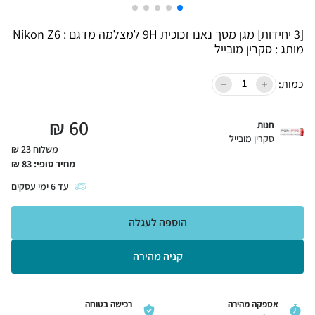
[3 יחידות] מגן מסך נאנו זכוכית 9H למצלמה מדגם : Nikon Z6
מותג : סקרין מובייל
כמות:
₪
60
חנות
סקרין מובייל
משלוח 23 ₪
מחיר סופי:
83
₪
עד
6
ימי עסקים
הוספה לעגלה
קניה מהירה
אספקה מהירה
רכישה בטוחה