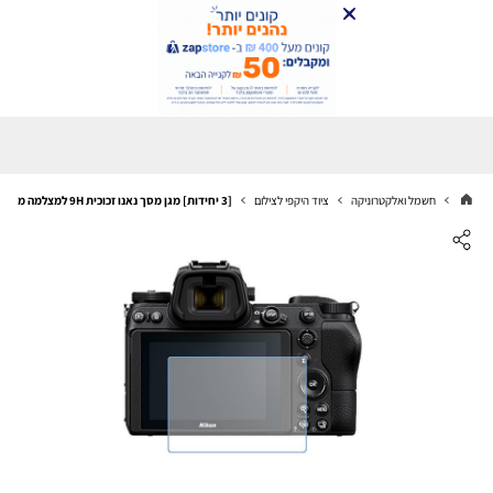
חשמל ואלקטרוניקה
ציוד היקפי לצילום
[3 יחידות] מגן מסך נאנו זכוכית 9H למצלמה מדגם : Nikon Z6 מותג : סקרין מובייל