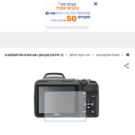
חשמל ואלקטרוניקה
ציוד היקפי לצילום
[3 יחידות] מגן מסך נאנו זכוכית 9H למצלמה מדגם : Nikon Coolpix L320 מותג : סקרין מובייל