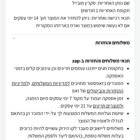
שם נותן האחריות: סקרין מובייל
תקופת האחריות 1 חודשים
תנאי רכישה ואחריות: ניתן להחזיר את המוצר תוך 14 ימי עסקים
אם לא נעשה שימוש במוצר וארוז באריזתו המקורית
משלוחים והחזרות
תנאי משלוחים והחזרות ב-zap
בתקופת חגים ייתכנו עומסים חריגים וכן עיכובים קלים בזמני
האספקה.
המוכרים בזאפסטור מחויבים
למדיניות המשלוחים
, ו
למדיניות
ההחזרות והביטולים
של זאפ
זמן אספקה יעמוד על מקס' 7 ימי עסקים מיום הזמנה,
ולמוצרים חריגים
עד 21 ימי עסקים .
שיטות ועלויות המשלוח המוצעות לך על-ידי המוכר הן בהתאם
לגודלו ולאופיו של המוצר
משלוחים ליישובים מעבר לקו הירוק עשויים להיות כרוכים
בעלות משלוח נוספת, בהתאם ליעד ולספק המשלוח.