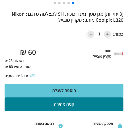
[3 יחידות] מגן מסך נאנו זכוכית 9H למצלמה מדגם : Nikon
Coolpix L320 מותג : סקרין מובייל
כמות:
₪
60
חנות
סקרין מובייל
משלוח 23 ₪
מחיר סופי:
83
₪
עד
6
ימי עסקים
הוספה לעגלה
קניה מהירה
אספקה מהירה
רכישה בטוחה