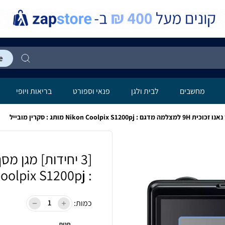
לה
מחשבים
לבית ולגן
פנאי וספורט
בריאות ויופי
: Nikon Coolpix S1200pj מותג : סקרין מובייל
כמות:
חנות