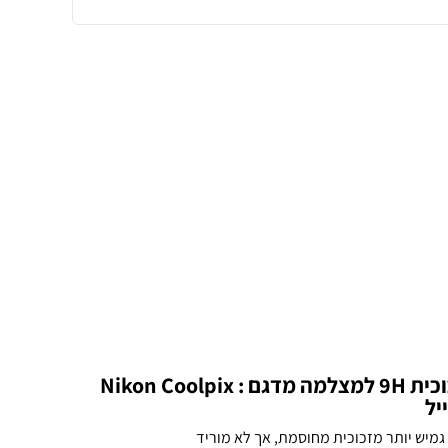
[3 יחידות] מגן מסך נאנו זכוכית 9H למצלמה מדגם : Nikon Coolpix
אנו זכוכית גמיש יותר מזכוכית מחוסמת, אך לא מוריד