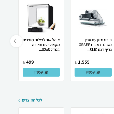
פורס מזון עם סכין
אוהל אור לצילום מוצרים
גריפ 
משוננת מבית GRAEF
מקצועי עם תאורה
גריף דגם SLIC...
בגודל 82x8...
עם של
499
1,555
₪
₪
קנו עכשיו
קנו עכשיו
לכל המוצרים