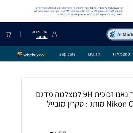
שלום אורח,
התחבר
zap אילת
מזגנים
zap cars
[3 יחידות] מגן מסך נאנו זכוכית 9H למצלמה מדגם